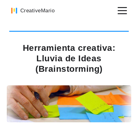
Skip
Skip
Skip
CreativeMario
to
to
to
primary
main
primary
navigation
content
sidebar
Herramienta creativa:
Lluvia de Ideas
(Brainstorming)