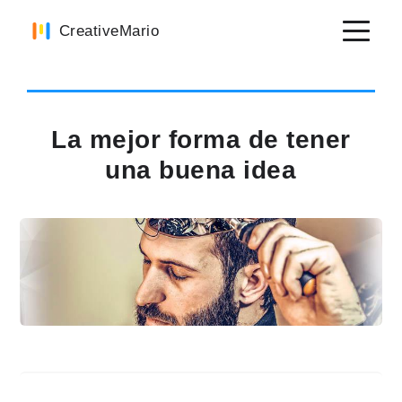
Skip
Skip
Skip
CreativeMario
to
to
to
primary
main
primary
navigation
content
sidebar
La mejor forma de tener
una buena idea